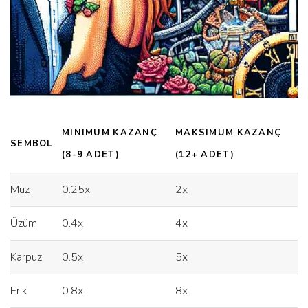
MINIMUM KAZANÇ
MAKSIMUM KAZANÇ
SEMBOL
(8-9 ADET)
(12+ ADET)
Muz
0.25x
2x
Üzüm
0.4x
4x
Karpuz
0.5x
5x
Erik
0.8x
8x