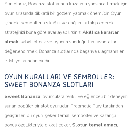
Son olarak, Bonanza slotlarında kazanma şansını artırmak için
oyun sırasında dikkatli bir gözlem yapmak önemlidir. Oyun
içindeki sembollerin sıklığını ve dağılımını takip ederek
stratejinizi buna göre ayarlayabilirsiniz.
Akıllıca kararlar
almak
, sabırlı olmak ve oyunun sunduğu tüm avantajları
değerlendirmek, Bonanza slotlarında başarıya ulaşmanın en
etkili yollarından biridir.
OYUN KURALLARI VE SEMBOLLER:
SWEET BONANZA SLOTLARI
Sweet Bonanza
, oyunculara renkli ve eğlenceli bir deneyim
sunan popüler bir slot oyunudur. Pragmatic Play tarafından
geliştirilen bu oyun, şeker temalı semboller ve kazançlı
bonus özellikleriyle dikkat çeker.
Slotun temel amacı
,