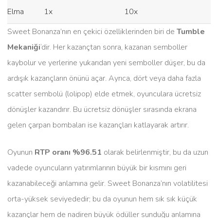
Elma
1x
10x
Sweet Bonanza’nın en çekici özelliklerinden biri de
Tumble
Mekaniği
‘dir. Her kazançtan sonra, kazanan semboller
kaybolur ve yerlerine yukarıdan yeni semboller düşer, bu da
ardışık kazançların önünü açar. Ayrıca, dört veya daha fazla
scatter sembolü (lolipop) elde etmek, oyunculara ücretsiz
dönüşler kazandırır. Bu ücretsiz dönüşler sırasında ekrana
gelen çarpan bombaları ise kazançları katlayarak artırır.
Oyunun
RTP oranı %96.51
olarak belirlenmiştir, bu da uzun
vadede oyuncuların yatırımlarının büyük bir kısmını geri
kazanabileceği anlamına gelir. Sweet Bonanza’nın volatilitesi
orta-yüksek seviyededir; bu da oyunun hem sık sık küçük
kazançlar hem de nadiren büyük ödüller sunduğu anlamına