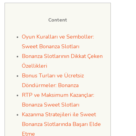
Content
Oyun Kuralları ve Semboller:
Sweet Bonanza Slotları
Bonanza Slotlarının Dikkat Çeken
Özellikleri
Bonus Turları ve Ücretsiz
Döndürmeler: Bonanza
RTP ve Maksimum Kazançlar:
Bonanza Sweet Slotları
Kazanma Stratejileri ile Sweet
Bonanza Slotlarında Başarı Elde
Etme