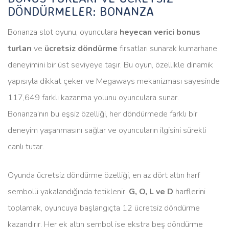
DÖNDÜRMELER: BONANZA
Bonanza slot oyunu, oyunculara
heyecan verici bonus
turları
ve
ücretsiz döndürme
fırsatları sunarak kumarhane
deneyimini bir üst seviyeye taşır. Bu oyun, özellikle dinamik
yapısıyla dikkat çeker ve Megaways mekanizması sayesinde
117,649 farklı kazanma yolunu oyunculara sunar.
Bonanza’nın bu eşsiz özelliği, her döndürmede farklı bir
deneyim yaşanmasını sağlar ve oyuncuların ilgisini sürekli
canlı tutar.
Oyunda ücretsiz döndürme özelliği, en az dört altın harf
sembolü yakalandığında tetiklenir.
G, O, L ve D
harflerini
toplamak, oyuncuya başlangıçta 12 ücretsiz döndürme
kazandırır. Her ek altın sembol ise ekstra beş döndürme