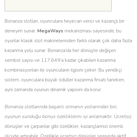
Bonanza slotları, oyunculara heyecan verici ve kazançlı bir
deneyim sunar.
MegaWays
mekanizması sayesinde, bu
oyunlar klasik slot makinelerinden farklı olarak çok daha fazla
kazanma yolu sunar. Bonanza’da her dönüşte değişen
sembol sayısı ve 117,649’a kadar çıkabilen kazanma
kombinasyonları ile oyuncuların ilgisini çeker. Bu yenilikçi
sistem, oyunculara büyük ödüller kazanma fırsatı tanırken,
aynı zamanda oyunun dinamik yapısını da korur.
Bonanza slotlarında başarılı olmanın yollarından biri,
oyunun sunduğu bonus özelliklerini iyi anlamaktır.
Ücretsiz
dönüşler ve çarpanlar gibi özellikler, kazançlarınızı önemli
ölçüde artırabilir. Özellikle ücretsiz dönüşler sırasında aktif