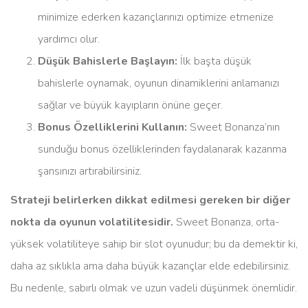
minimize ederken kazançlarınızı optimize etmenize
yardımcı olur.
Düşük Bahislerle Başlayın:
İlk başta düşük
bahislerle oynamak, oyunun dinamiklerini anlamanızı
sağlar ve büyük kayıpların önüne geçer.
Bonus Özelliklerini Kullanın:
Sweet Bonanza’nın
sunduğu bonus özelliklerinden faydalanarak kazanma
şansınızı artırabilirsiniz.
Strateji belirlerken dikkat edilmesi gereken bir diğer
nokta da oyunun volatilitesidir.
Sweet Bonanza, orta-
yüksek volatiliteye sahip bir slot oyunudur; bu da demektir ki,
daha az sıklıkla ama daha büyük kazançlar elde edebilirsiniz.
Bu nedenle, sabırlı olmak ve uzun vadeli düşünmek önemlidir.