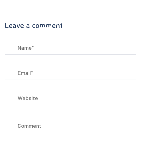
Leave a comment