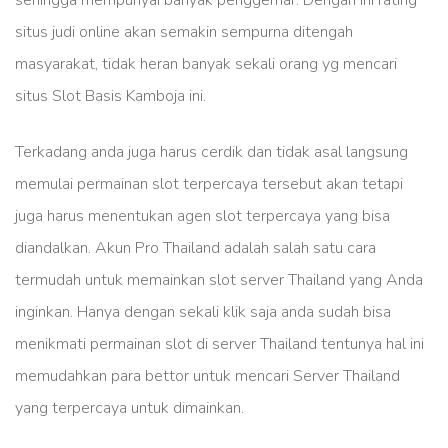
sehingga mempunyai banyak penggemar. Dengan ini rating
situs judi online akan semakin sempurna ditengah
masyarakat, tidak heran banyak sekali orang yg mencari
situs Slot Basis Kamboja ini.
Terkadang anda juga harus cerdik dan tidak asal langsung
memulai permainan slot terpercaya tersebut akan tetapi
juga harus menentukan agen slot terpercaya yang bisa
diandalkan. Akun Pro Thailand adalah salah satu cara
termudah untuk memainkan slot server Thailand yang Anda
inginkan. Hanya dengan sekali klik saja anda sudah bisa
menikmati permainan slot di server Thailand tentunya hal ini
memudahkan para bettor untuk mencari Server Thailand
yang terpercaya untuk dimainkan.