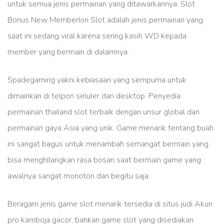
untuk semua jenis permainan yang ditawarkannya. Slot
Bonus New MemberIon Slot adalah jenis permainan yang
saat ini sedang viral karena sering kasih WD kepada
member yang bermain di dalamnya.
Spadegaming yakni kebiasaan yang sempurna untuk
dimainkan di telpon seluler dan desktop. Penyedia
permainan thailand slot terbaik dengan unsur global dan
permainan gaya Asia yang unik. Game menarik tentang buah
ini sangat bagus untuk menambah semangat bermain yang
bisa menghilangkan rasa bosan saat bermain game yang
awalnya sangat monoton dan begitu saja.
Beragam jenis game slot menarik tersedia di situs judi Akun
pro kamboja gacor, bahkan game slot yang disediakan