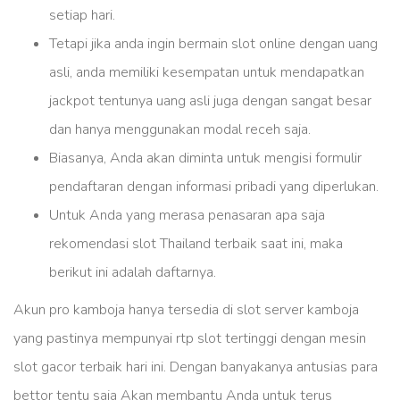
setiap hari.
Tetapi jika anda ingin bermain slot online dengan uang
asli, anda memiliki kesempatan untuk mendapatkan
jackpot tentunya uang asli juga dengan sangat besar
dan hanya menggunakan modal receh saja.
Biasanya, Anda akan diminta untuk mengisi formulir
pendaftaran dengan informasi pribadi yang diperlukan.
Untuk Anda yang merasa penasaran apa saja
rekomendasi slot Thailand terbaik saat ini, maka
berikut ini adalah daftarnya.
Akun pro kamboja hanya tersedia di slot server kamboja
yang pastinya mempunyai rtp slot tertinggi dengan mesin
slot gacor terbaik hari ini. Dengan banyakanya antusias para
bettor tentu saja Akan membantu Anda untuk terus