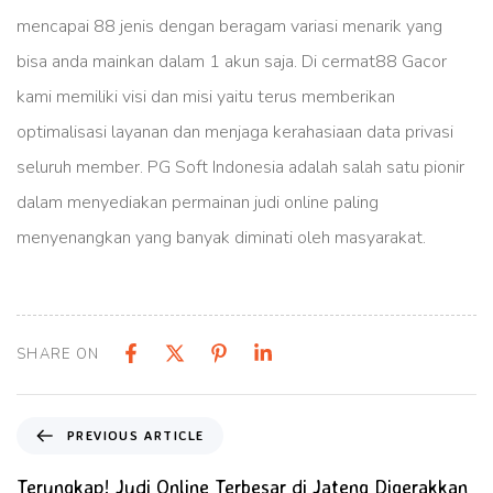
mencapai 88 jenis dengan beragam variasi menarik yang
bisa anda mainkan dalam 1 akun saja. Di cermat88 Gacor
kami memiliki visi dan misi yaitu terus memberikan
optimalisasi layanan dan menjaga kerahasiaan data privasi
seluruh member. PG Soft Indonesia adalah salah satu pionir
dalam menyediakan permainan judi online paling
menyenangkan yang banyak diminati oleh masyarakat.
SHARE ON
PREVIOUS ARTICLE
Terungkap! Judi Online Terbesar di Jateng Digerakkan