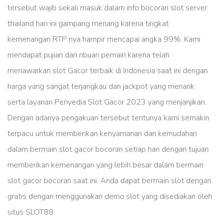
tersebut wajib sekali masuk dalam info bocoran slot server
thailand hari ini gampang menang karena tingkat
kemenangan RTP nya hampir mencapai angka 99%. Kami
mendapat pujian dari ribuan pemain karena telah
menawarkan slot Gacor terbaik di Indonesia saat ini dengan
harga yang sangat terjangkau dan jackpot yang menarik
serta layanan Penyedia Slot Gacor 2023 yang menjanjikan.
Dengan adanya pengakuan tersebut tentunya kami semakin
terpacu untuk memberikan kenyamanan dan kemudahan
dalam bermain slot gacor bocoran setiap hari dengan tujuan
memberikan kemenangan yang lebih besar dalam bermain
slot gacor bocoran saat ini. Anda dapat bermain slot dengan
gratis dengan menggunakan demo slot yang disediakan oleh
situs SLOT88.