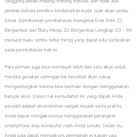
tanggung jawab masing-masing individu, dan tidak ada
jaminan bahwa prediksi berdasarkan kode syair akan selalu
benar. Demikianlan pembahasan mengenai Erek Erek 2D
Bergambar dan Buku Mimpi 2D Bergambar Lengkap 00 – 99
menurut buku seribu tafsir mimpi yang dapat kita sampaikan
pada pembahasan kali ini.
Para pemain juga bisa membuat lebih dari satu akun untuk
mereka gunakan sehingga hal tersebut akan cukup
menguntungkan karena bisa bermain dengan menggunakan
banyak akun. Dalam hal kemudahan ini, yang dapat Anda
peroleh adalah aksesibilitas sangat mudah serta praktis.
Anda dapat mengaksesnya menggunakan perangkat
smartphone atau komputer milih Anda sendiri. Selain itu,
Anda juga dapat mengakses permainan ini kapan saja,