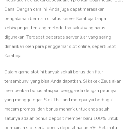
melakukan transaksi deposit akun pro Kamboja melalui Slot
Dana. Dengan cara ini, Anda juga dapat merasakan
pengalaman bermain di situs server Kamboja tanpa
kebingungan tentang metode transaksi yang harus
digunakan. Terdapat beberapa server luar yang sering
dimainkan oleh para penggemar slot online, seperti Slot
Kamboja.
Dalam game slot ini banyak sekali bonus dan fitur
tersembunyi yang bisa Anda dapatkan. Si kakek Zeus akan
memberikan bonus ataupun pengganda dengan petirnya
yang menggelegar. Slot Thailand mempunyai berbagai
macam promosi dan bonus menarik untuk anda salah
satunya adalah bonus deposit member baru 100% untuk
permainan slot serta bonus deposit harian 5%. Selain itu