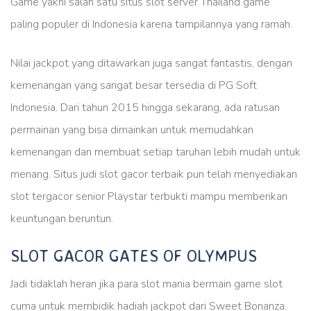
Game yakni salah satu situs slot server Thailand game
paling populer di Indonesia karena tampilannya yang ramah.
Nilai jackpot yang ditawarkan juga sangat fantastis, dengan
kemenangan yang sangat besar tersedia di PG Soft
Indonesia. Dari tahun 2015 hingga sekarang, ada ratusan
permainan yang bisa dimainkan untuk memudahkan
kemenangan dan membuat setiap taruhan lebih mudah untuk
menang. Situs judi slot gacor terbaik pun telah menyediakan
slot tergacor senior Playstar terbukti mampu memberikan
keuntungan beruntun.
SLOT GACOR GATES OF OLYMPUS
Jadi tidaklah heran jika para slot mania bermain game slot
cuma untuk membidik hadiah jackpot dari Sweet Bonanza.