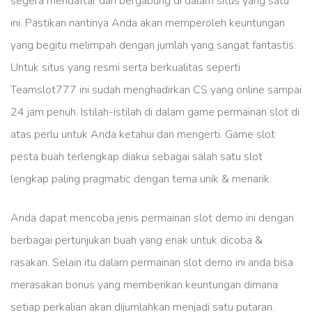
segera mendaftar dan bergabung di dalam situs yang satu
ini. Pastikan nantinya Anda akan memperoleh keuntungan
yang begitu melimpah dengan jumlah yang sangat fantastis.
Untuk situs yang resmi serta berkualitas seperti
Teamslot777 ini sudah menghadirkan CS yang online sampai
24 jam penuh. Istilah-istilah di dalam game permainan slot di
atas perlu untuk Anda ketahui dan mengerti. Game slot
pesta buah terlengkap diakui sebagai salah satu slot
lengkap paling pragmatic dengan tema unik & menarik.
Anda dapat mencoba jenis permainan slot demo ini dengan
berbagai pertunjukan buah yang enak untuk dicoba &
rasakan. Selain itu dalam permainan slot demo ini anda bisa
merasakan bonus yang memberikan keuntungan dimana
setiap perkalian akan dijumlahkan menjadi satu putaran.