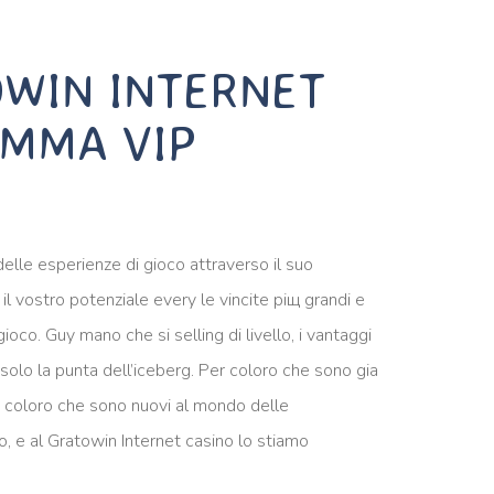
OWIN INTERNET
AMMA VIP
elle esperienze di gioco attraverso il suo
il vostro potenziale every le vincite piщ grandi e
co. Guy mano che si selling di livello, i vantaggi
solo la punta dell’iceberg. Per coloro che sono giа
ery coloro che sono nuovi al mondo delle
so, e al Gratowin Internet casino lo stiamo