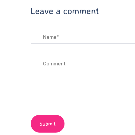
Leave a comment