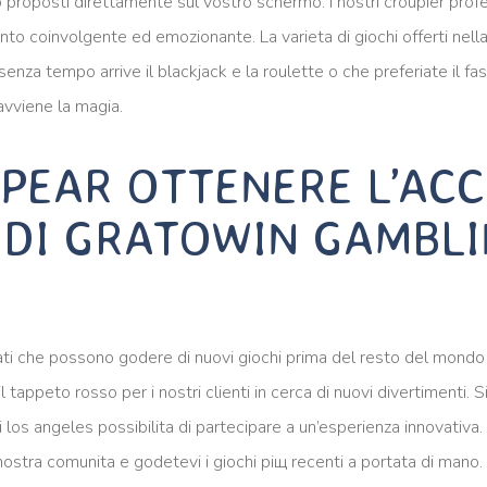
o proposti direttamente sul vostro schermo. I nostri croupier prof
ento coinvolgente ed emozionante. La varietа di giochi offerti nell
 senza tempo arrive il blackjack e la roulette o che preferiate il 
 avviene la magia.
APPEAR OTTENERE L’AC
I DI GRATOWIN GAMBL
?
giati che possono godere di nuovi giochi prima del resto del mondo
l tappeto rosso per i nostri clienti in cerca di nuovi divertimenti.
i los angeles possibilitа di partecipare a un’esperienza innovativ
ostra comunitа e godetevi i giochi piщ recenti a portata di mano. 