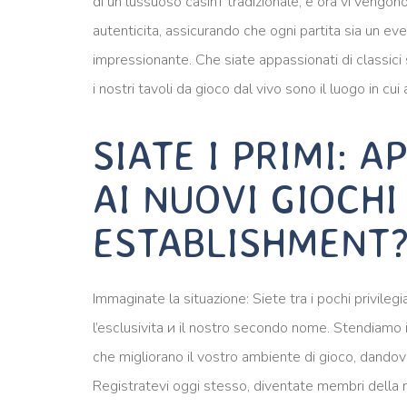
di un lussuoso casinт tradizionale, e ora vi vengon
autenticitа, assicurando che ogni partita sia un ev
impressionante. Che siate appassionati di classici
i nostri tavoli da gioco dal vivo sono il luogo in cui
SIATE I PRIMI: 
AI NUOVI GIOCH
ESTABLISHMENT
Immaginate la situazione: Siete tra i pochi privile
l’esclusivitа и il nostro secondo nome. Stendiamo i
che migliorano il vostro ambiente di gioco, dandov
Registratevi oggi stesso, diventate membri della n