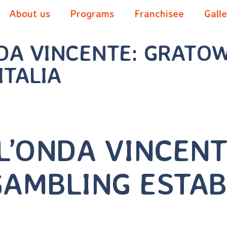
About us
Programs
Franchisee
Gall
DA VINCENTE: GRATO
ITALIA
L’ONDA VINCENT
GAMBLING ESTA