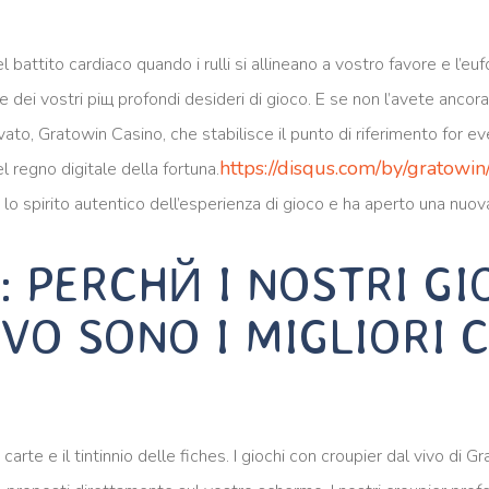
el battito cardiaco quando i rulli si allineano a vostro favore e l’eu
e dei vostri piщ profondi desideri di gioco. E se non l’avete anco
rivato, Gratowin Casino, che stabilisce il punto di riferimento for ev
https://disqus.com/by/gratowin
regno digitale della fortuna.
 lo spirito autentico dell’esperienza di gioco e ha aperto una nuov
: PERCHЙ I NOSTRI GI
VO SONO I MIGLIORI 
e carte e il tintinnio delle fiches. I giochi con croupier dal vivo di