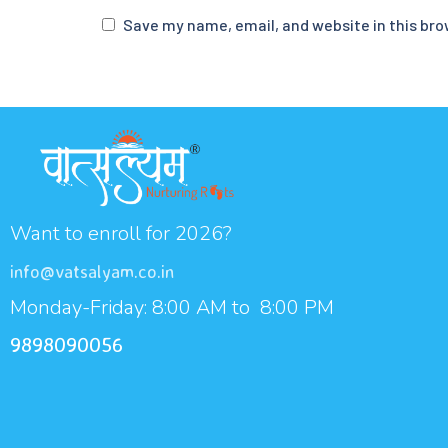
Save my name, email, and website in this bro
Want to enroll for 2026?
info@vatsalyam.co.in
Monday-Friday: 8:00 AM to 8:00 PM
9898090056