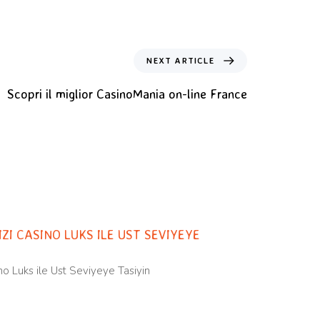
NEXT ARTICLE
Scopri il miglior CasinoMania on-line France
orized
ZI CASINO LUKS ILE UST SEVIYEYE
o Luks ile Ust Seviyeye Tasiyin