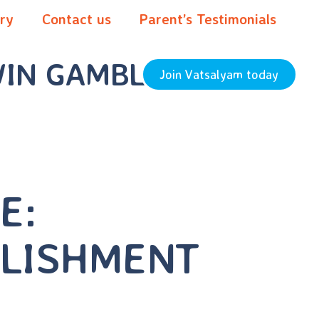
ery
Contact us
Parent’s Testimonials
WIN GAMBLING
Join Vatsalyam today
E:
BLISHMENT