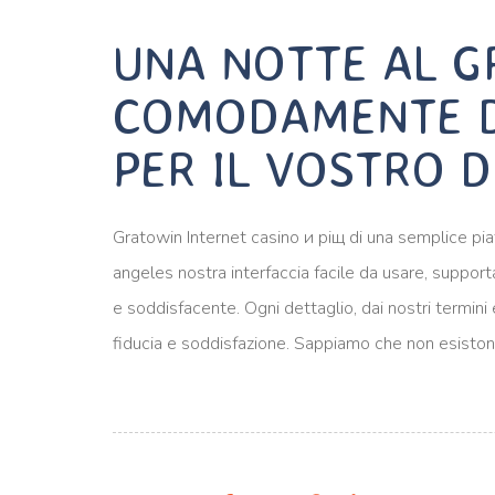
UNA NOTTE AL G
COMODAMENTE DA
PER IL VOSTRO 
Gratowin Internet casino и piщ di una semplice piat
angeles nostra interfaccia facile da usare, support
e soddisfacente. Ogni dettaglio, dai nostri termini 
fiducia e soddisfazione. Sappiamo che non esistono