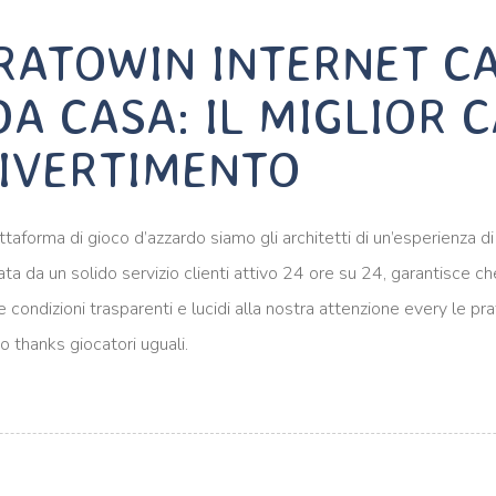
RATOWIN INTERNET C
 CASA: IL MIGLIOR C
DIVERTIMENTO
taforma di gioco d’azzardo siamo gli architetti di un’esperienza di
ata da un solido servizio clienti attivo 24 ore su 24, garantisce 
e condizioni trasparenti e lucidi alla nostra attenzione every le pr
 thanks giocatori uguali.