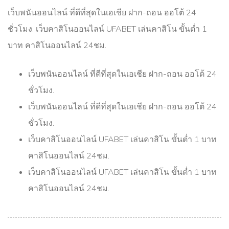
เว็บพนันออนไลน์ ที่ดีที่สุดในเอเชีย ฝาก-ถอน ออโต้ 24
ชั่วโมง. เว็บคาสิโนออนไลน์ UFABET เล่นคาสิโน ขั้นต่ำ 1
บาท คาสิโนออนไลน์ 24ชม.
เว็บพนันออนไลน์ ที่ดีที่สุดในเอเชีย ฝาก-ถอน ออโต้ 24
ชั่วโมง.
เว็บพนันออนไลน์ ที่ดีที่สุดในเอเชีย ฝาก-ถอน ออโต้ 24
ชั่วโมง.
เว็บคาสิโนออนไลน์ UFABET เล่นคาสิโน ขั้นต่ำ 1 บาท
คาสิโนออนไลน์ 24ชม.
เว็บคาสิโนออนไลน์ UFABET เล่นคาสิโน ขั้นต่ำ 1 บาท
คาสิโนออนไลน์ 24ชม.