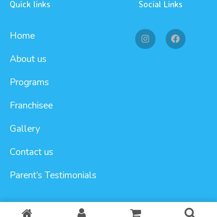
Quick links
Social Links
Home
About us
Programs
Franchisee
Gallery
Contact us
Parent’s Testimonials