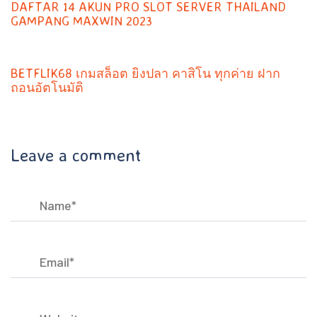
DAFTAR 14 AKUN PRO SLOT SERVER THAILAND
GAMPANG MAXWIN 2023
slots
3 years ago
BETFLIK68 เกมสล็อต ยิงปลา คาสิโน ทุกค่าย ฝาก
ถอนอัตโนมัติ
Leave a comment